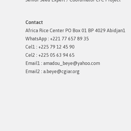
Contact
Africa Rice Center PO Box 01 BP 4029 Abidjan1
WhatsApp : +221 77 657 89 35
Cel1 : +225 79 12 45 90
Cel2 : +225 05 63 94 65
Email1 : amadou_beye@yahoo.com
Email2 : a.beye@cgiar.org