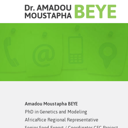
Amadou Moustapha BEYE
PhD in Genetics and Modeling
AfricaRice Regional Representative
Senior Seed Expert / Coordinator CFC Project